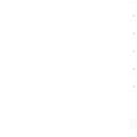
3
3
3
3
2