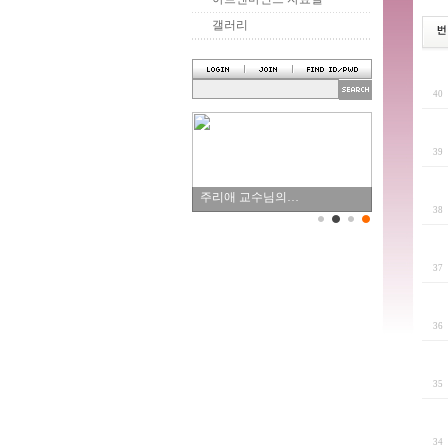
갤러리
4
3
주리애 교수님의…
3
3
3
3
3