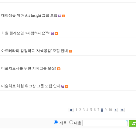
대학생을 위한 Art-Insight 그룹 모집
3
11월 월례모임 <사랑하세요?!>
2
아트테라피 감정학교 '사색공감' 모집 안내
1
미술치료사를 위한 지지그룹 모집!
0
미술치료 체험 워크샵 그룹 모집 안내
9
1
2
3
4
5
6
7
8
9
10
제목
내용