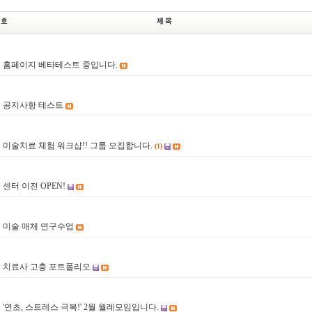
홈페이지 베타테스트 중입니다.
0
공지사항 테스트
9
미술치료 체험 워크샵!! 그룹 모집합니다.
(1)
8
센터 이전 OPEN!
7
미술 매체 연구수업
6
치료사 고충 포트폴리오
5
'연초, 스트레스 극복!' 2월 월례모임입니다.
4