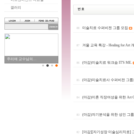
갤러리
미술치료 수퍼비젼 그룹 모집
88
겨울 교육 특강 - Healing for Art
87
주리애 교수님의…
(마감)미술치료 워크숍 IT'S ME.
86
(마감)미술치료사 수퍼비전 그룹
85
(마감)미혼 직장여성을 위한 Art Care 
84
(마감)자기분석을 위한 성인 그
83
[마감][자기성장 미술심리치료] 
82