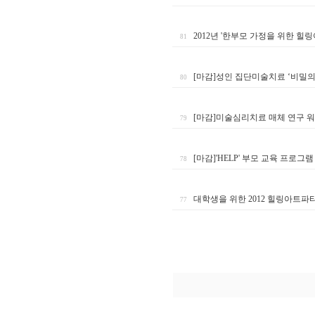
2012년 '한부모 가정을 위한 힐
81
[마감]성인 집단미술치료 ‘비밀의
80
[마감]미술심리치료 매체 연구 
79
[마감]'HELP' 부모 교육 프로그
78
대학생을 위한 2012 힐링아트파티
77