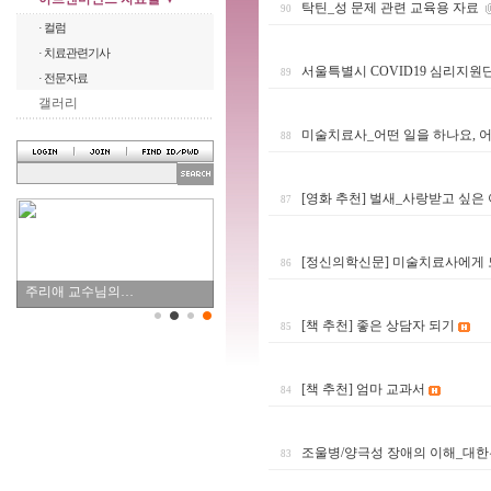
탁틴_성 문제 관련 교육용 자료
90
· 컬럼
· 치료관련기사
서울특별시 COVID19 심리지원
89
· 전문자료
갤러리
미술치료사_어떤 일을 하나요, 
88
[영화 추천] 벌새_사랑받고 싶은
87
[정신의학신문] 미술치료사에게 
86
주리애 교수님의…
[책 추천] 좋은 상담자 되기
85
[책 추천] 엄마 교과서
84
조울병/양극성 장애의 이해_대
83