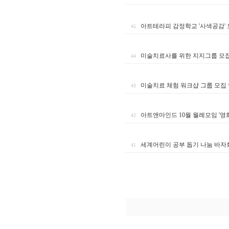
아트테라피 감정학교 '사색공감' 
45
미술치료사를 위한 지지그룹 모집
44
미술치료 체험 워크샵 그룹 모집
43
아트앤마인드 10월 월례모임 '영
42
세계어린이 공부 돕기 나눔 바자회
41