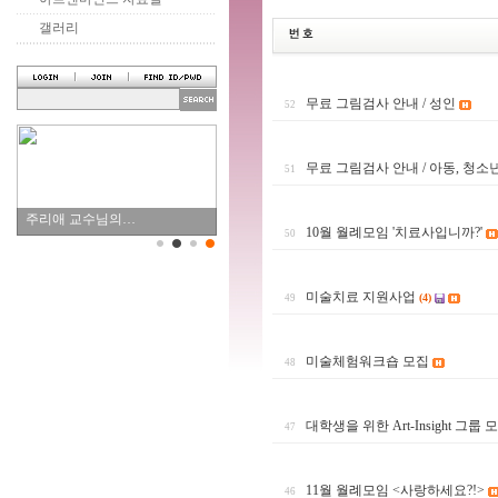
갤러리
무료 그림검사 안내 / 성인
52
무료 그림검사 안내 / 아동, 청소
51
주리애 교수님의…
10월 월례모임 '치료사입니까?'
50
미술치료 지원사업
(4)
49
미술체험워크숍 모집
48
대학생을 위한 Art-Insight 그룹 
47
11월 월례모임 <사랑하세요?!>
46