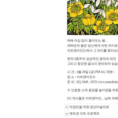
매해 어김 없이 돌아오는 봄...
2006년의 봄은 당신에게 어떤 의미
아트앤마인드에서 그 의미를 찾아보
현악 4중주의 감성적인 음악과 와인
그리고 향긋한 음식이 준비되어 있습
시 간 : 4월 28일 (금) PM 6시 30분~
장 소 : 아트앤마인드
문 의 : 02) 3448 - 0555
www.artandmind
※ 신림동 소재 꽃망울 놀이방을 위한
[이 게시물은 아트앤마인…님에 의해 2010
직장인을 위한 집단미술치료
메트로 아트 프로젝트