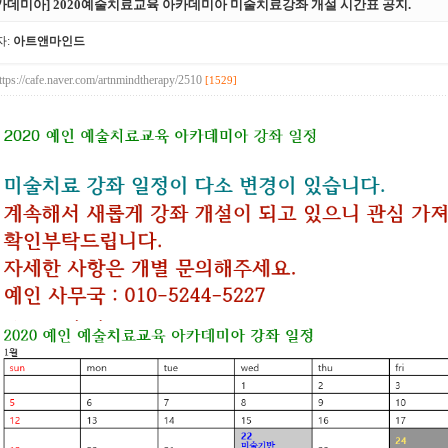
카데미아] 2020예술치료교육 아카데미아 미술치료강좌 개설 시간표 공지.
자:
아트앤마인드
ttps://cafe.naver.com/artnmindtherapy/2510
[1529]