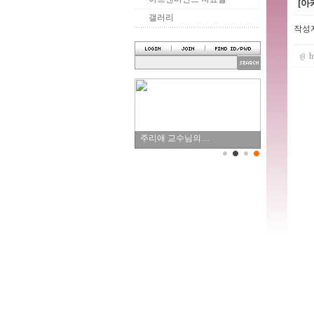
[아
갤러리
작성
h
주리애 교수님의…