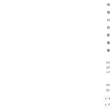
대
장
시
진
문
참
참
아
상
나
여
있