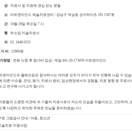
 상
: 치료사 및 치료에 관심 있는 분들
 소
: 아트앤마인드 예술치료센터 / 강남구 역삼동 성지하이츠 3차 1507호
 간
: 10월 28일 목요일 7 시
 행
: 허소임 미술치료사
 의
: 02. 3448.0555
 가 비
: 12000원
가방법
: 전화 신청 후 참가비 입금 / 제일:441-20-173059 아트앤마인드
트앤마인드의 월례모임은 참석하시는 여러분 모두가 리더가 되어 진행해 나갈 수 있습니다
에 따른 이슈들, 진단, 평가, 치료사 윤리, 임상현장에서의 경험들, 치료 동향 등 치료
누고 연구해 나가고자 합니다.
러분들의 소중한 의견에 귀 기울여 치료사로서 자신의 모습을 되돌아보고, 고민하며, 
도록 다양하고 유익한 주제로 만남을 준비하겠습니다.
무료 그림검사 안내 / 아동, 청소년
미술치료 지원사업