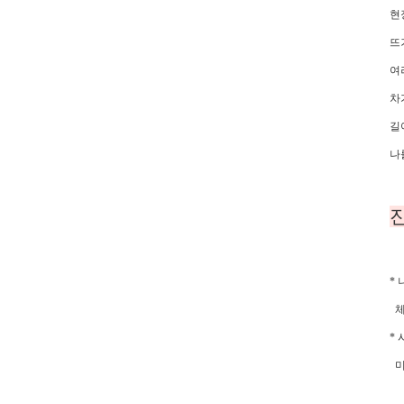
현
뜨
여
차
길
나
* 
체
*
미