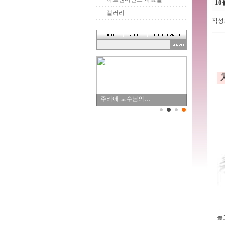
10
갤러리
작성
주리애 교수님의…
높