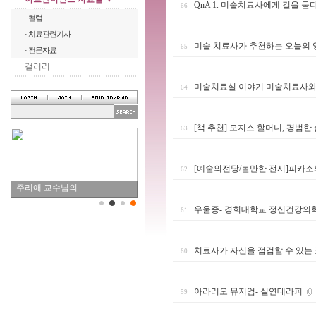
QnA 1. 미술치료사에게 길을 묻
66
· 컬럼
· 치료관련기사
미술 치료사가 추천하는 오늘의 영화 
65
· 전문자료
갤러리
미술치료실 이야기 미술치료사와 내
64
[책 추천] 모지스 할머니, 평범한
63
[예술의전당/볼만한 전시]피카소
62
주리애 교수님의…
우울증- 경희대학교 정신건강의
61
치료사가 자신을 점검할 수 있는
60
아라리오 뮤지엄- 실연테라피
59