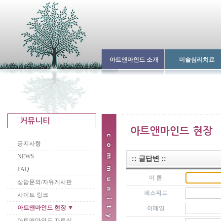
아트앤마인드 소개
미술심리치료
공지사항
NEWS
:: 글답변 ::
FAQ
이 름
상담문의/자유게시판
패스워드
사이트 링크
아트앤마인드 현장 ▼
이메일
아트앤마인드 자료실